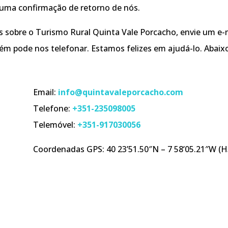
o uma confirmação de retorno de nós.
s sobre o Turismo Rural Quinta Vale Porcacho, envie um e-
mbém pode nos telefonar. Estamos felizes em ajudá-lo. Aba
Email:
info@quintavaleporcacho.com
Telefone:
+351-235098005
Telemóvel:
+351-917030056
Coordenadas GPS:
40 23’51.50″N – 7 58’05.21″W (H