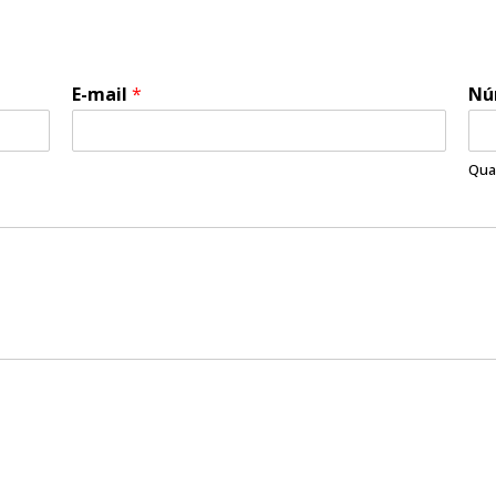
E-mail
*
Nú
Qua