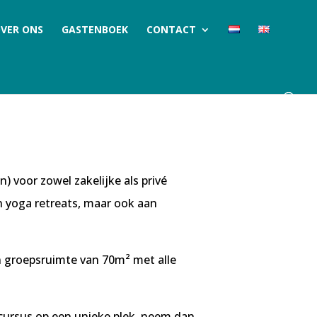
VER ONS
GASTENBOEK
CONTACT
 voor zowel zakelijke als privé
 yoga retreats, maar ook aan
n groepsruimte van 70m² met alle
cursus op een unieke plek, neem dan