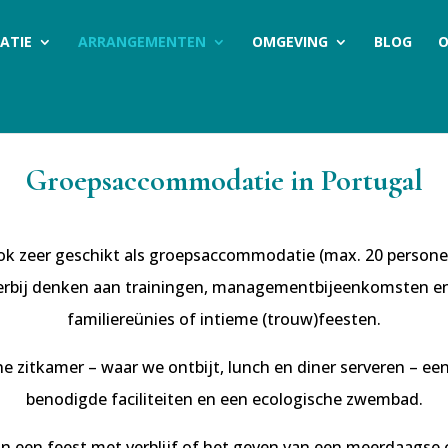
ATIE
ARRANGEMENTEN
OMGEVING
BLOG
O
Groepsaccommodatie in Portugal
k zeer geschikt als groepsaccommodatie (max. 20 personen)
erbij denken aan trainingen, managementbijeenkomsten en
familiereünies of intieme (trouw)feesten.
e zitkamer – waar we ontbijt, lunch en diner serveren – ee
benodigde faciliteiten en een ecologische zwembad.
an een feest met verblijf of het geven van een meerdaagse 