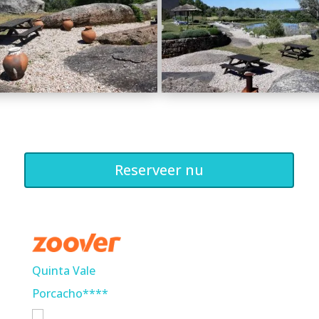
Reserveer nu
Quinta Vale
Porcacho****