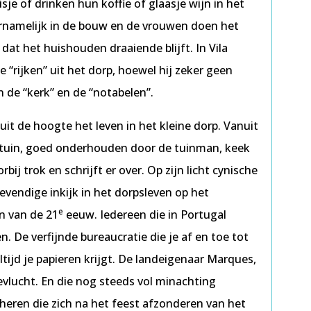
sje of drinken hun koffie of glaasje wijn in het
rnamelijk in de bouw en de vrouwen doen het
dat het huishouden draaiende blijft. In Vila
 “rijken” uit het dorp, hoewel hij zeker geen
 de “kerk” en de “notabelen”.
uit de hoogte het leven in het kleine dorp. Vanuit
e tuin, goed onderhouden door de tuinman, keek
bij trok en schrijft er over. Op zijn licht cynische
evendige inkijk in het dorpsleven op het
e
in van de 21
eeuw. Iedereen die in Portugal
 De verfijnde bureaucratie die je af en toe tot
altijd je papieren krijgt. De landeigenaar Marques,
gevlucht. En die nog steeds vol minachting
heren die zich na het feest afzonderen van het