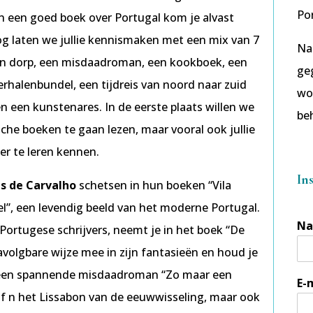
Po
n een goed boek over Portugal kom je alvast
og laten we jullie kennismaken met een mix van 7
Nat
een dorp, een misdaadroman, een kookboek, een
geg
erhalenbundel, een tijdreis van noord naar zuid
wo
 een kunstenares. In de eerste plaats willen we
beh
che boeken te gaan lezen, maar vooral ook jullie
ter te leren kennen.
In
es de Carvalho
schetsen in hun boeken “Vila
el”, een levendig beeld van het moderne Portugal.
N
Portugese schrijvers, neemt je in het boek “De
volgbare wijze mee in zijn fantasieën en houd je
 een spannende misdaadroman “Zo maar een
E-
 af n het Lissabon van de eeuwwisseling, maar ook